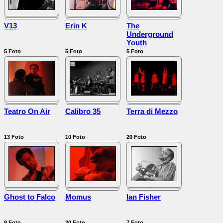
V13
Erin K
The
Underground
Youth
5
Foto
5
Foto
5
Foto
Teatro On Air
Calibro 35
Terra di Mezzo
13
Foto
10
Foto
20
Foto
Ghost to Falco
Momus
Ian Fisher
9
Foto
20
Foto
7
Foto