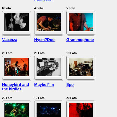
6
Foto
4
Foto
5
Foto
Vacanza
Hysm?Duo
Grammophone
20
Foto
20
Foto
19
Foto
Honeybird and
Maybe I\'m
Epo
the birdies
20
Foto
10
Foto
20
Foto