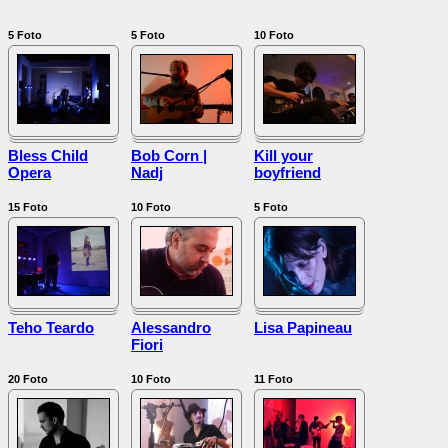
5
Foto
5
Foto
10
Foto
Bless Child
Bob Corn |
Kill your
Opera
Nadj
boyfriend
15
Foto
10
Foto
5
Foto
Teho Teardo
Alessandro
Lisa Papineau
Fiori
20
Foto
10
Foto
11
Foto