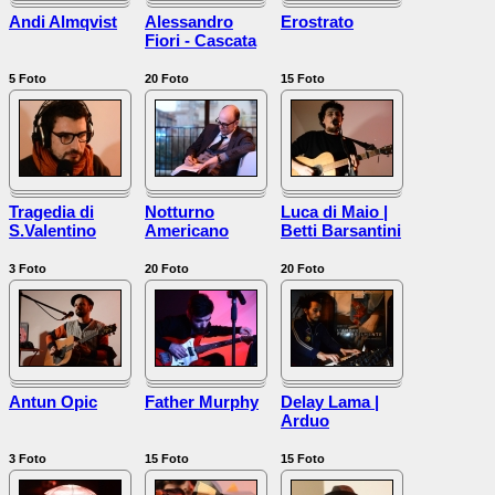
Andi Almqvist
Alessandro
Erostrato
Fiori - Cascata
5
Foto
20
Foto
15
Foto
Tragedia di
Notturno
Luca di Maio |
S.Valentino
Americano
Betti Barsantini
3
Foto
20
Foto
20
Foto
Antun Opic
Father Murphy
Delay Lama |
Arduo
3
Foto
15
Foto
15
Foto