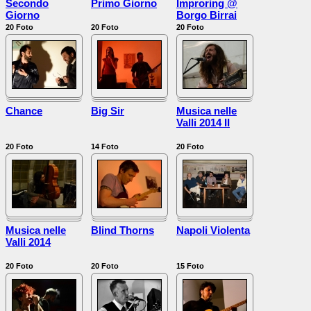
Secondo
Primo Giorno
Improring @
Giorno
Borgo Birrai
20
Foto
20
Foto
20
Foto
Chance
Big Sir
Musica nelle
Valli 2014 II
20
Foto
14
Foto
20
Foto
Musica nelle
Blind Thorns
Napoli Violenta
Valli 2014
20
Foto
20
Foto
15
Foto