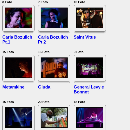
8
Foto
7
Foto
10
Foto
Carla Bozulich
Carla Bozulich
Saint Vitus
Pt.1
Pt.2
15
Foto
15
Foto
9
Foto
Metamkine
Giuda
General Levy e
Bonnot
15
Foto
20
Foto
18
Foto