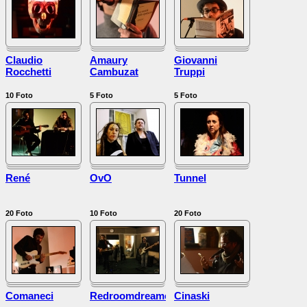
Claudio
Amaury
Giovanni
Rocchetti
Cambuzat
Truppi
10
Foto
5
Foto
5
Foto
René
OvO
Tunnel
20
Foto
10
Foto
20
Foto
Comaneci
Redroomdreamers
Cinaski