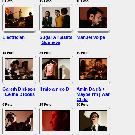
6
Foto
15
Foto
10
Foto
Electrician
Sugar Airplants
Manuel Volpe
| Sunneva
15
Foto
20
Foto
10
Foto
Gareth Dickson
Il mio amico D
Amin Da dà +
| Celine Brooks
Maybe I'm | War
Child
9
Foto
15
Foto
20
Foto