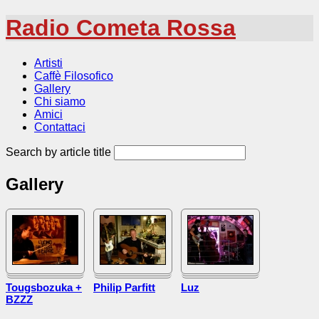
Radio Cometa Rossa
Artisti
Caffè Filosofico
Gallery
Chi siamo
Amici
Contattaci
Search by article title
Gallery
Tougsbozuka +
Philip Parfitt
Luz
BZZZ