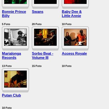
Bonnie Prince
Swans
Baby Dee &
Billy
Little Annie
5
Foto
20
Foto
10
Foto
Marialonga
Sorbo Beat -
Access Royale
Records
Volume III
13
Foto
15
Foto
10
Foto
Putan Club
10
Foto