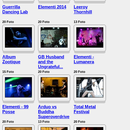
Guerrilla
Elementi 2014
Leeroy
Dancing Lab
Thornhill
20
Foto
20
Foto
13
Foto
Album
GB Husband
Elementi -
Zootique
and the
Lumanera
Ungrateful...
15
Foto
20
Foto
20
Foto
Elementi - 99
Arduo vs
Total Metal
Posse
Buddha
Festival
Superoverdrive
20
Foto
13
Foto
20
Foto