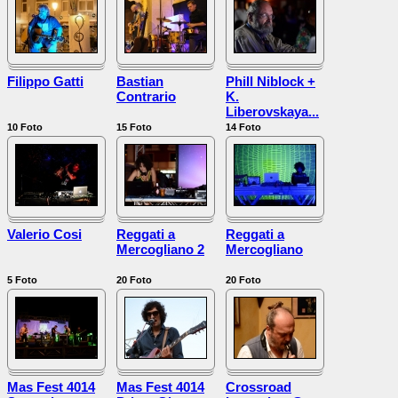
Filippo Gatti
Bastian
Phill Niblock +
Contrario
K.
Liberovskaya...
10
Foto
15
Foto
14
Foto
Valerio Cosi
Reggati a
Reggati a
Mercogliano 2
Mercogliano
5
Foto
20
Foto
20
Foto
Mas Fest 4014
Mas Fest 4014
Crossroad