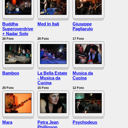
Buddha
Med In Itali
Giuseppe
Superoverdrive
Pagliarulo
+ Nadar Solo
20
Foto
20
Foto
17
Foto
Bamboo
La Bella Estate
Musica da
- Musica da
Cucina
Cucina
20
Foto
15
Foto
12
Foto
Mara
Petra Jean
Psychodeus
Phillipson