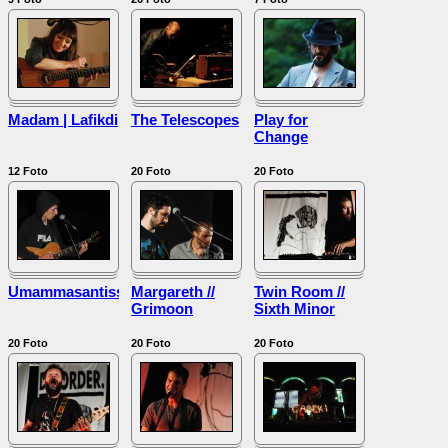
Madam | Lafikdi
The Telescopes
Play for
Change
12
Foto
20
Foto
20
Foto
Umammasantissima
Margareth //
Twin Room //
Grimoon
Sixth Minor
20
Foto
20
Foto
20
Foto