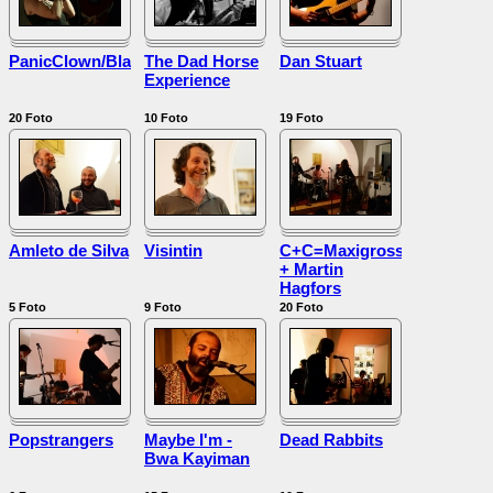
PanicClown/Blake/Lucertulas
The Dad Horse
Dan Stuart
Experience
20
Foto
10
Foto
19
Foto
Amleto de Silva
Visintin
C+C=Maxigross
+ Martin
Hagfors
5
Foto
9
Foto
20
Foto
Popstrangers
Maybe I'm -
Dead Rabbits
Bwa Kayiman