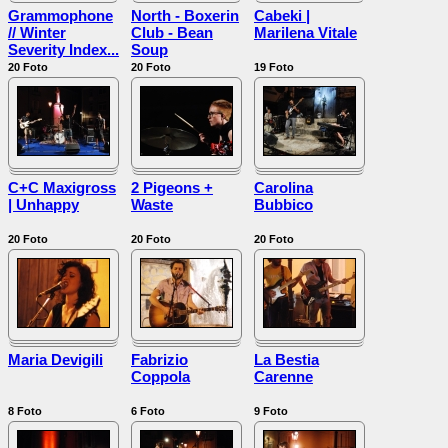
Grammophone
North - Boxerin
Cabeki |
// Winter
Club - Bean
Marilena Vitale
Severity Index...
Soup
20
Foto
20
Foto
19
Foto
C+C Maxigross
2 Pigeons +
Carolina
| Unhappy
Waste
Bubbico
20
Foto
20
Foto
20
Foto
Maria Devigili
Fabrizio
La Bestia
Coppola
Carenne
8
Foto
6
Foto
9
Foto