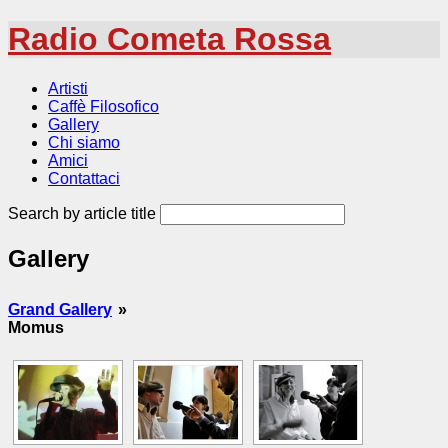
Radio Cometa Rossa
Artisti
Caffè Filosofico
Gallery
Chi siamo
Amici
Contattaci
Search by article title
Gallery
Grand Gallery
»
Momus