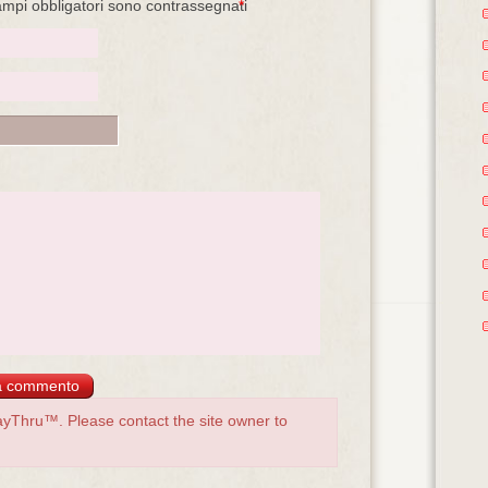
ampi obbligatori sono contrassegnati
*
yThru™. Please contact the site owner to