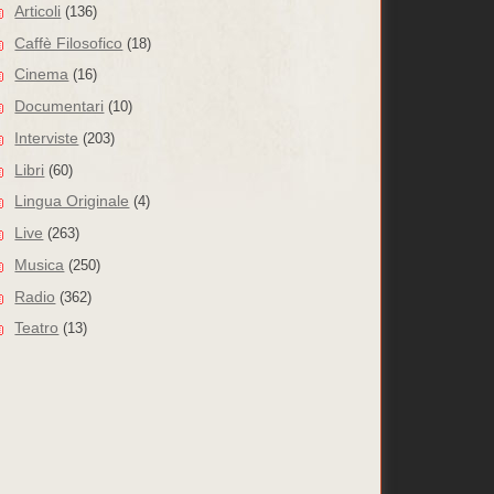
Articoli
(136)
Caffè Filosofico
(18)
Cinema
(16)
Documentari
(10)
Interviste
(203)
Libri
(60)
Lingua Originale
(4)
Live
(263)
Musica
(250)
Radio
(362)
Teatro
(13)