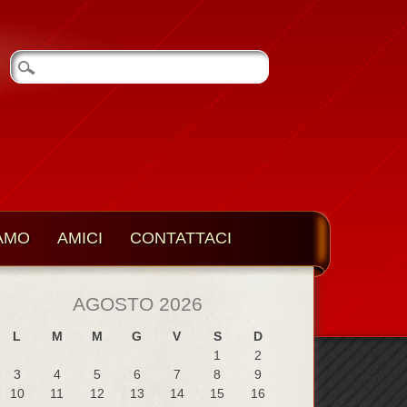
IAMO
AMICI
CONTATTACI
AGOSTO 2026
L
M
M
G
V
S
D
1
2
3
4
5
6
7
8
9
10
11
12
13
14
15
16