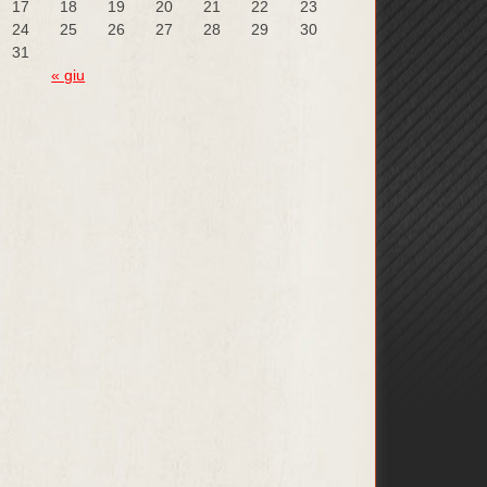
17
18
19
20
21
22
23
24
25
26
27
28
29
30
31
« giu