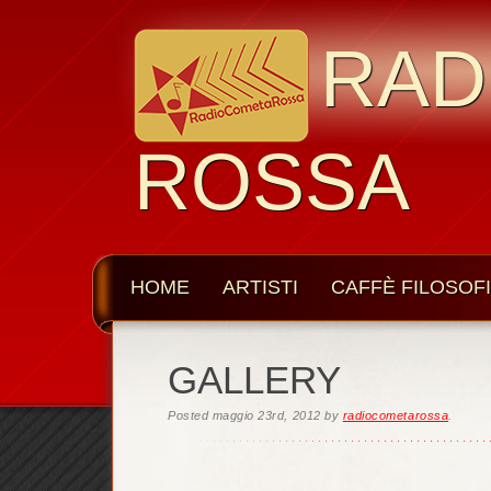
RAD
ROSSA
HOME
ARTISTI
CAFFÈ FILOSOF
GALLERY
Posted
maggio 23rd, 2012
by
radiocometarossa
.