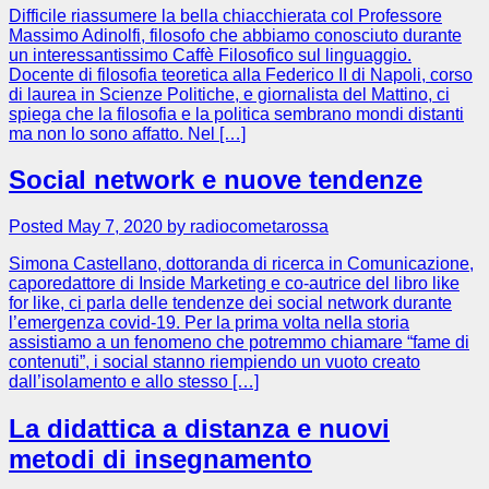
Difficile riassumere la bella chiacchierata col Professore
Massimo Adinolfi, filosofo che abbiamo conosciuto durante
un interessantissimo Caffè Filosofico sul linguaggio.
Docente di filosofia teoretica alla Federico II di Napoli, corso
di laurea in Scienze Politiche, e giornalista del Mattino, ci
spiega che la filosofia e la politica sembrano mondi distanti
ma non lo sono affatto. Nel […]
Social network e nuove tendenze
Posted May 7, 2020 by radiocometarossa
Simona Castellano, dottoranda di ricerca in Comunicazione,
caporedattore di Inside Marketing e co-autrice del libro like
for like, ci parla delle tendenze dei social network durante
l’emergenza covid-19. Per la prima volta nella storia
assistiamo a un fenomeno che potremmo chiamare “fame di
contenuti”, i social stanno riempiendo un vuoto creato
dall’isolamento e allo stesso […]
La didattica a distanza e nuovi
metodi di insegnamento