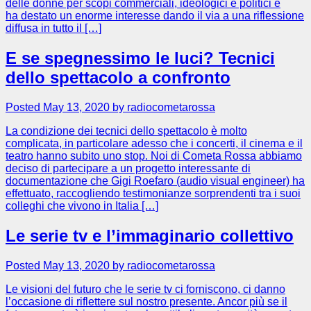
delle donne per scopi commerciali, ideologici e politici e
ha destato un enorme interesse dando il via a una riflessione
diffusa in tutto il […]
E se spegnessimo le luci? Tecnici
dello spettacolo a confronto
Posted May 13, 2020 by radiocometarossa
La condizione dei tecnici dello spettacolo è molto
complicata, in particolare adesso che i concerti, il cinema e il
teatro hanno subito uno stop. Noi di Cometa Rossa abbiamo
deciso di partecipare a un progetto interessante di
documentazione che Gigi Roefaro (audio visual engineer) ha
effettuato, raccogliendo testimonianze sorprendenti tra i suoi
colleghi che vivono in Italia […]
Le serie tv e l’immaginario collettivo
Posted May 13, 2020 by radiocometarossa
Le visioni del futuro che le serie tv ci forniscono, ci danno
l’occasione di riflettere sul nostro presente. Ancor più se il