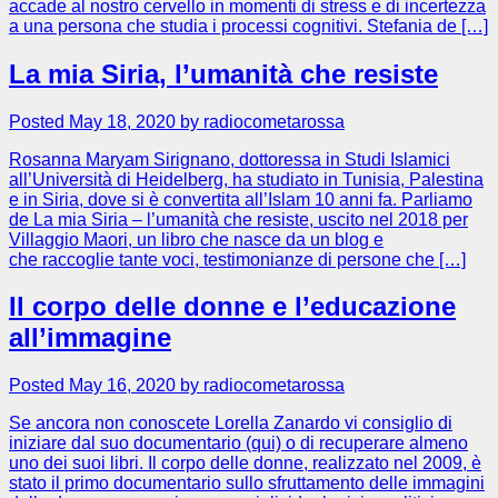
accade al nostro cervello in momenti di stress e di incertezza
a una persona che studia i processi cognitivi. Stefania de […]
La mia Siria, l’umanità che resiste
Posted May 18, 2020 by radiocometarossa
Rosanna Maryam Sirignano, dottoressa in Studi Islamici
all’Università di Heidelberg, ha studiato in Tunisia, Palestina
e in Siria, dove si è convertita all’Islam 10 anni fa. Parliamo
de La mia Siria – l’umanità che resiste, uscito nel 2018 per
Villaggio Maori, un libro che nasce da un blog e
che raccoglie tante voci, testimonianze di persone che […]
Il corpo delle donne e l’educazione
all’immagine
Posted May 16, 2020 by radiocometarossa
Se ancora non conoscete Lorella Zanardo vi consiglio di
iniziare dal suo documentario (qui) o di recuperare almeno
uno dei suoi libri. Il corpo delle donne, realizzato nel 2009, è
stato il primo documentario sullo sfruttamento delle immagini