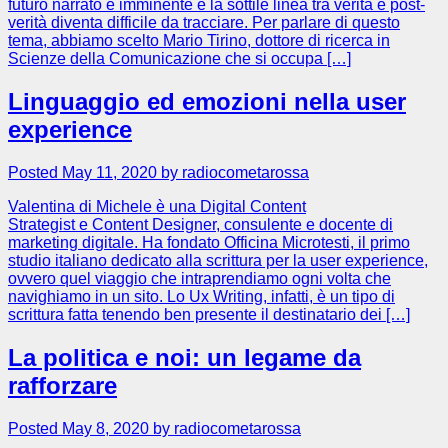
futuro narrato è imminente e la sottile linea tra verità e post-
verità diventa difficile da tracciare. Per parlare di questo
tema, abbiamo scelto Mario Tirino, dottore di ricerca in
Scienze della Comunicazione che si occupa […]
Linguaggio ed emozioni nella user
experience
Posted May 11, 2020 by radiocometarossa
Valentina di Michele è una Digital Content
Strategist e Content Designer, consulente e docente di
marketing digitale. Ha fondato Officina Microtesti, il primo
studio italiano dedicato alla scrittura per la user experience,
ovvero quel viaggio che intraprendiamo ogni volta che
navighiamo in un sito. Lo Ux Writing, infatti, è un tipo di
scrittura fatta tenendo ben presente il destinatario dei […]
La politica e noi: un legame da
rafforzare
Posted May 8, 2020 by radiocometarossa