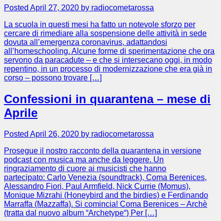
Posted April 27, 2020 by radiocometarossa
La scuola in questi mesi ha fatto un notevole sforzo per
cercare di rimediare alla sospensione delle attività in sede
dovuta all’emergenza coronavirus, adattandosi
all’homeschooling. Alcune forme di sperimentazione che ora
servono da paracadute – e che si intersecano oggi, in modo
repentino, in un processo di modernizzazione che era già in
corso – possono trovare […]
Confessioni in quarantena – mese di
Aprile
Posted April 26, 2020 by radiocometarossa
Prosegue il nostro racconto della quarantena in versione
podcast con musica ma anche da leggere. Un
ringraziamento di cuore ai musicisti che hanno
partecipato: Carlo Venezia (soundtrack), Coma Berenices,
Alessandro Fiori, Paul Armfield, Nick Currie (Momus),
Monique Mizrahi (Honeybird and the birdies) e Ferdinando
Marraffa (Mazzaffa). Si comincia! Coma Berenices – Archè
(tratta dal nuovo album “Archetype“) Per […]