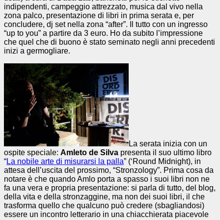
indipendenti, campeggio attrezzato, musica dal vivo nella
zona palco, presentazione di libri in prima serata e, per
concludere, dj set nella zona “after”. Il tutto con un ingresso
“up to you” a partire da 3 euro. Ho da subito l’impressione
che quel che di buono è stato seminato negli anni precedenti
inizi a germogliare.
La serata inizia con un
ospite speciale:
Amleto de Silva
presenta il suo ultimo libro
“
La nobile arte di misurarsi la palla
” (‘Round Midnight), in
attesa dell’uscita del prossimo, “Stronzology”. Prima cosa da
notare è che quando Amlo porta a spasso i suoi libri non ne
fa una vera e propria presentazione: si parla di tutto, del blog,
della vita e della stronzaggine, ma non dei suoi libri, il che
trasforma quello che qualcuno può credere (sbagliandosi)
essere un incontro letterario in una chiacchierata piacevole