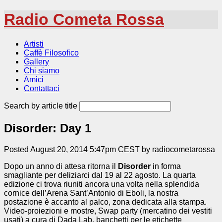
Radio Cometa Rossa
Artisti
Caffè Filosofico
Gallery
Chi siamo
Amici
Contattaci
Search by article title
Disorder: Day 1
Posted August 20, 2014 5:47pm CEST by radiocometarossa
Dopo un anno di attesa ritorna il
Disorder
in forma
smagliante per deliziarci dal 19 al 22 agosto. La quarta
edizione ci trova riuniti ancora una volta nella splendida
cornice dell’Arena Sant’Antonio di Eboli, la nostra
postazione è accanto al palco, zona dedicata alla stampa.
Video-proiezioni e mostre, Swap party (mercatino dei vestiti
usati) a cura di Dada Lab, banchetti per le etichette