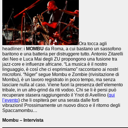
Ora tocca agli
headliner: i
MOMBU
da Roma, a cui bastano un sassofono
baritono e una batteria per distruggere tutto. Antonio Zitarelli
dei Neo e Luca Mai degli ZU propongono una fusione tra
jazz-core e influenze africane. “La musica è il nostro
linguaggio, è così che ci esprimiamo” raccontano ai nostri
microfoni. “Niger” segue Mombu e Zombie (rivisitazione di
Mombu), è un lavoro registrato in poco tempo, ma senza
lasciare nulla al caso. Viene fuori la presenza dell’elemento
tribale, in un afro-grind da riti vodoo. Chi se li è persi può
recuperare stasera raggiungendo il Ynot di Avellino (
qui
l’evento
) che li ospiterà per una serata dalle forti
vibrazioni! Prossimamente un nuovo disco e il ritorno degli
Spaccamombu…
Mombu – Intervista