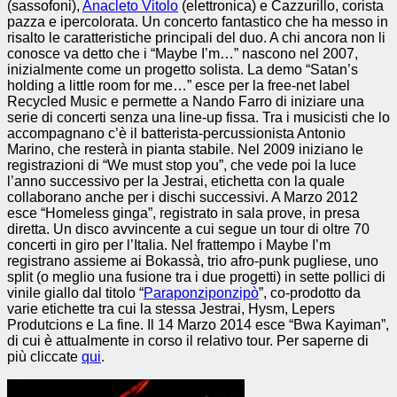
(sassofoni),
Anacleto Vitolo
(elettronica) e Cazzurillo, corista
pazza e ipercolorata. Un concerto fantastico che ha messo in
risalto le caratteristiche principali del duo. A chi ancora non li
conosce va detto che i “Maybe I’m…” nascono nel 2007,
inizialmente come un progetto solista. La demo “Satan’s
holding a little room for me…” esce per la free-net label
Recycled Music e permette a Nando Farro di iniziare una
serie di concerti senza una line-up fissa. Tra i musicisti che lo
accompagnano c’è il batterista-percussionista Antonio
Marino, che resterà in pianta stabile. Nel 2009 iniziano le
registrazioni di “We must stop you”, che vede poi la luce
l’anno successivo per la Jestrai, etichetta con la quale
collaborano anche per i dischi successivi. A Marzo 2012
esce “Homeless ginga”, registrato in sala prove, in presa
diretta. Un disco avvincente a cui segue un tour di oltre 70
concerti in giro per l’Italia. Nel frattempo i Maybe I’m
registrano assieme ai Bokassà, trio afro-punk pugliese, uno
split (o meglio una fusione tra i due progetti) in sette pollici di
vinile giallo dal titolo “
Paraponziponzipò
”, co-prodotto da
varie etichette tra cui la stessa Jestrai, Hysm, Lepers
Produtcions e La fine. Il 14 Marzo 2014 esce “Bwa Kayiman”,
di cui è attualmente in corso il relativo tour. Per saperne di
più cliccate
qui
.