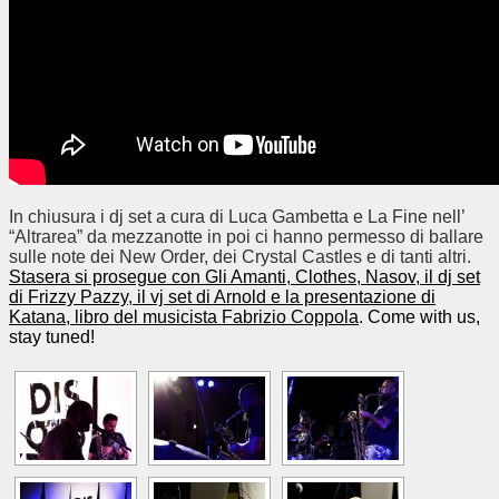
In chiusura i dj set a cura di Luca Gambetta e La Fine nell’
“Altrarea” da mezzanotte in poi ci hanno permesso di ballare
sulle note dei New Order, dei Crystal Castles e di tanti altri.
Stasera si prosegue con Gli Amanti, Clothes, Nasov, il dj set
di Frizzy Pazzy, il vj set di Arnold e la presentazione di
Katana, libro del musicista Fabrizio Coppola
. Come with us,
stay tuned!