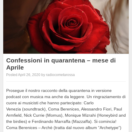
Confessioni in quarantena – mese di
Aprile
Posted April 26, 2020 by radiocometarossa
Prosegue il nostro racconto della quarantena in versione
podcast con musica ma anche da leggere. Un ringraziamento di
cuore ai musicisti che hanno partecipato: Carlo
Venezia (soundtrack), Coma Berenices, Alessandro Fiori, Paul
Armfield, Nick Currie (Momus), Monique Mizrahi (Honeybird and
the birdies) e Ferdinando Marraffa (Mazzaffa). Si comincia!
Coma Berenices – Archè (tratta dal nuovo album “Archetype“)