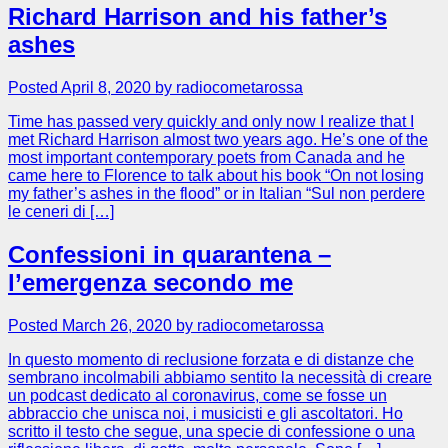
Richard Harrison and his father’s
ashes
Posted April 8, 2020 by radiocometarossa
Time has passed very quickly and only now I realize that I
met Richard Harrison almost two years ago. He’s one of the
most important contemporary poets from Canada and he
came here to Florence to talk about his book “On not losing
my father’s ashes in the flood” or in Italian “Sul non perdere
le ceneri di […]
Confessioni in quarantena –
l’emergenza secondo me
Posted March 26, 2020 by radiocometarossa
In questo momento di reclusione forzata e di distanze che
sembrano incolmabili abbiamo sentito la necessità di creare
un podcast dedicato al coronavirus, come se fosse un
abbraccio che unisca noi, i musicisti e gli ascoltatori. Ho
scritto il testo che segue, una specie di confessione o una