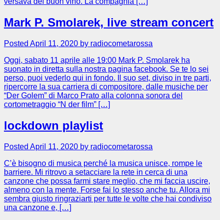
versava del buon vino. La compagnia […]
Mark P. Smolarek, live stream concert
Posted April 11, 2020 by radiocometarossa
Oggi, sabato 11 aprile alle 19:00 Mark P. Smolarek ha
suonato in diretta sulla nostra pagina facebook. Se te lo sei
perso, puoi vederlo qui in fondo. Il suo set, diviso in tre parti,
ripercorre la sua carriera di compositore, dalle musiche per
“Der Golem” di Marco Prato alla colonna sonora del
cortometraggio “N der film” […]
lockdown playlist
Posted April 11, 2020 by radiocometarossa
C’è bisogno di musica perché la musica unisce, rompe le
barriere. Mi ritrovo a setacciare la rete in cerca di una
canzone che possa farmi stare meglio, che mi faccia uscire,
almeno con la mente. Forse fai lo stesso anche tu. Allora mi
sembra giusto ringraziarti per tutte le volte che hai condiviso
una canzone e, […]