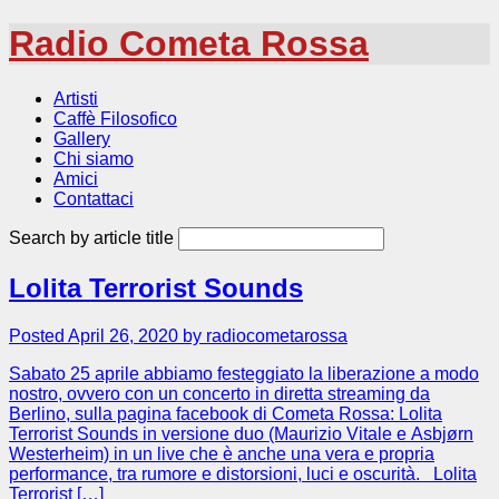
Radio Cometa Rossa
Artisti
Caffè Filosofico
Gallery
Chi siamo
Amici
Contattaci
Search by article title
Lolita Terrorist Sounds
Posted April 26, 2020 by radiocometarossa
Sabato 25 aprile abbiamo festeggiato la liberazione a modo
nostro, ovvero con un concerto in diretta streaming da
Berlino, sulla pagina facebook di Cometa Rossa: Lolita
Terrorist Sounds in versione duo (Maurizio Vitale e Asbjørn
Westerheim) in un live che è anche una vera e propria
performance, tra rumore e distorsioni, luci e oscurità. Lolita
Terrorist […]