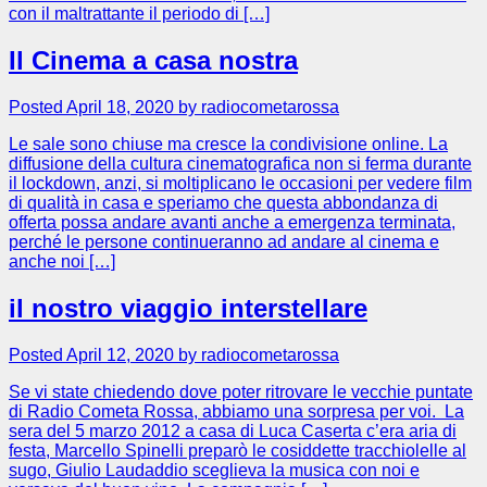
con il maltrattante il periodo di […]
Il Cinema a casa nostra
Posted April 18, 2020 by radiocometarossa
Le sale sono chiuse ma cresce la condivisione online. La
diffusione della cultura cinematografica non si ferma durante
il lockdown, anzi, si moltiplicano le occasioni per vedere film
di qualità in casa e speriamo che questa abbondanza di
offerta possa andare avanti anche a emergenza terminata,
perché le persone continueranno ad andare al cinema e
anche noi […]
il nostro viaggio interstellare
Posted April 12, 2020 by radiocometarossa
Se vi state chiedendo dove poter ritrovare le vecchie puntate
di Radio Cometa Rossa, abbiamo una sorpresa per voi. La
sera del 5 marzo 2012 a casa di Luca Caserta c’era aria di
festa, Marcello Spinelli preparò le cosiddette tracchiolelle al
sugo, Giulio Laudaddio sceglieva la musica con noi e