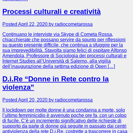
Processi culturali e creatività
Posted April 22, 2020 by radiocometarossa
Continuano le interviste via Skype di Cometa Rossa,
chiacchierate che possano servire da spunto per riflessioni
su questo presente difficile, che continua a sfuggire per la
sua imprevedibilità. Stavolta siamo felici di ospitare Alfonso
Amendola, Professore di Sociologia dei processi culturali e
Internet Studies all’Università di Salerno, alla vigilia
dell’inaugurazione della settima edizione di Open […]
D.i.Re “Donne in Rete contro la
violenza”
Posted April 20, 2020 by radiocometarossa
Il lockdown per molte donne è una condanna a morte, solo
l’ultimo femminicidio è avvenuto poche ore fa, con un colpo
di fucile. C’è un incremento significativo delle richieste di
supporto da parte di donne già seguite in passato dai centri
antiviolenza della rete D.i.Re, costrette a trascorrere in casa