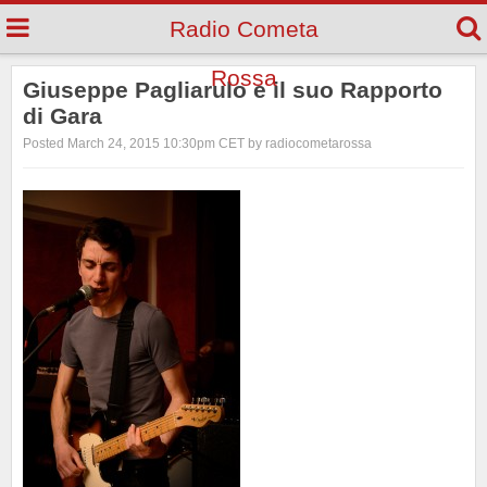
Radio Cometa
Rossa
Giuseppe Pagliarulo e il suo Rapporto
di Gara
Posted March 24, 2015 10:30pm CET by radiocometarossa