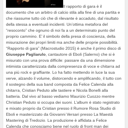
Il rapporto di gara è il
documento che un arbitro di calcio stila alla fine di una partita e
che riassume tutto ciò che di rilevante è accaduto, dal risultato
della stessa a eventuali incidenti. Un’ottima metafora del
“resoconto” che ognuno di noi fa a un determinato punto del
proprio cammino. E’ il simbolo della presa di coscienza, della
misurazione dei propri limiti ma anche delle proprie possibilità.
“Rapporto di gara” (Macrostudio 2015) è anche il primo disco di
Giuseppe Pagliarulo
, cantautore di Eboli (Salerno) che si è
misurato con una prova difficile: passare da una dimensione
intimista caratterizzata dalla compresenza di voce e chitarra ad
una più rock e graffiante. Lo ha fatto mettendo in luce la sua
verve, alzando il volume, distorcendo e amplificando, il tutto con
il sostegno della sua band composta da Felice Calenda alla
chitarra, Cristian Peduto alle tastiere e Nicola Bonelli alla
batteria. Dal vivo al basso vediamo Maurizio Cuozzo mentre
Christian Peduto si occupa dei suoni. L’album è stato registrato
e mixato proprio da Cristian presso il Rumore Rosa Studio di
Eboli e masterizzato da Giovanni Versari presso La Maestà
Mastering di Tredozio. La produzione è affidata a Felice
Calenda che conosciamo bene nel ruolo di front man dei