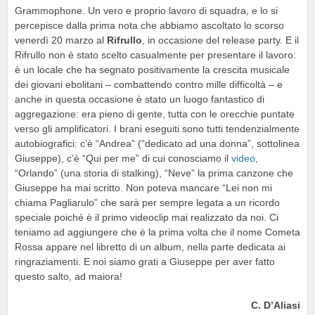
Grammophone. Un vero e proprio lavoro di squadra, e lo si
percepisce dalla prima nota che abbiamo ascoltato lo scorso
venerdì 20 marzo al
Rifrullo
, in occasione del release party. E il
Rifrullo non è stato scelto casualmente per presentare il lavoro:
è un locale che ha segnato positivamente la crescita musicale
dei giovani ebolitani – combattendo contro mille difficoltà – e
anche in questa occasione è stato un luogo fantastico di
aggregazione: era pieno di gente, tutta con le orecchie puntate
verso gli amplificatori. I brani eseguiti sono tutti tendenzialmente
autobiografici: c’è “Andrea” (“dedicato ad una donna”, sottolinea
Giuseppe), c’è “Qui per me” di cui conosciamo il
video
,
“Orlando” (una storia di stalking), “Neve” la prima canzone che
Giuseppe ha mai scritto. Non poteva mancare “Lei non mi
chiama Pagliarulo” che sarà per sempre legata a un ricordo
speciale poiché è il primo videoclip mai realizzato da noi. Ci
teniamo ad aggiungere che è la prima volta che il nome Cometa
Rossa appare nel libretto di un album, nella parte dedicata ai
ringraziamenti. E noi siamo grati a Giuseppe per aver fatto
questo salto, ad maiora!
C. D’Aliasi