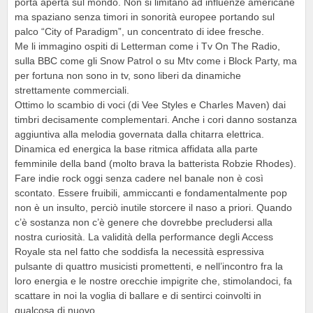
porta aperta sul mondo. Non si limitano ad influenze americane
ma spaziano senza timori in sonorità europee portando sul
palco “City of Paradigm”, un concentrato di idee fresche.
Me li immagino ospiti di Letterman come i Tv On The Radio,
sulla BBC come gli Snow Patrol o su Mtv come i Block Party, ma
per fortuna non sono in tv, sono liberi da dinamiche
strettamente commerciali.
Ottimo lo scambio di voci (di Vee Styles e Charles Maven) dai
timbri decisamente complementari. Anche i cori danno sostanza
aggiuntiva alla melodia governata dalla chitarra elettrica.
Dinamica ed energica la base ritmica affidata alla parte
femminile della band (molto brava la batterista Robzie Rhodes).
Fare indie rock oggi senza cadere nel banale non è così
scontato. Essere fruibili, ammiccanti e fondamentalmente pop
non è un insulto, perciò inutile storcere il naso a priori. Quando
c’è sostanza non c’è genere che dovrebbe precludersi alla
nostra curiosità. La validità della performance degli Access
Royale sta nel fatto che soddisfa la necessità espressiva
pulsante di quattro musicisti promettenti, e nell’incontro fra la
loro energia e le nostre orecchie impigrite che, stimolandoci, fa
scattare in noi la voglia di ballare e di sentirci coinvolti in
qualcosa di nuovo.