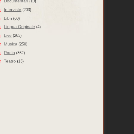
Documentari
(10)
Interviste
(203)
Libri
(60)
Lingua Originale
(4)
Live
(263)
Musica
(250)
Radio
(362)
Teatro
(13)