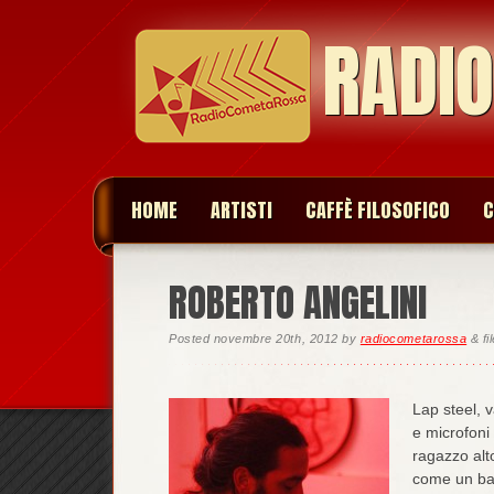
RADI
HOME
ARTISTI
CAFFÈ FILOSOFICO
C
ROBERTO ANGELINI
Posted
novembre 20th, 2012
by
radiocometarossa
&
fi
Lap steel, v
e microfoni
ragazzo alto
come un bam