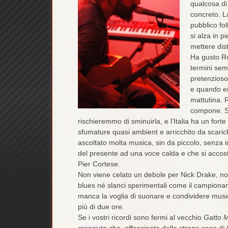
qualcosa di
concreto. L
pubblico fol
si alza in p
mettere dis
Ha gusto Ro
termini sem
pretenzioso
e quando en
mattutina. R
compone. Se
rischieremmo di sminuirla, e l’Italia ha un for
sfumature quasi ambient e arricchito da scarich
ascoltato molta musica, sin da piccolo, senza
del presente ad una voce calda e che si accos
Pier Cortese.
Non viene celato un debole per Nick Drake, no
blues né slanci sperimentali come il campioname
manca la voglia di suonare e condividere musi
più di due ore.
Se i vostri ricordi sono fermi al vecchio
Gatto M
cresciuto che, affascinato dallo strano caso di