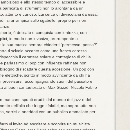
 ambizioso e allo stesso tempo di accessibile e
a barricata di strumenti non lo allontana da un
to, attento e curioso. Lui cerca di divincolarsi da essa,
iedi, si arrampica sullo sgabello, proprio per non
tanze.
berto, è delicato e conquista con lentezza, con
plici, in modo non invasivo, prorompente o
: la sua musica sembra chiederti “permesso, posso?”
tra ti scivola accanto come una fresca carezza
ispecchia il carattere solare e contagioso di chi la
 parlassimo di pop con influenze raffinate non
te bisogno di riscattare questa accezione. Un pop con
e elettriche, scritto in modo avvincente da chi ha
 improvvisarsi, accompagnando suoni del passato e
ta al buon cantautorato di Max Gazzé, Niccolò Fabi e
n mancano spunti eruditi dal mondo del jazz e del
nto dell’olio che frigge i falafel, ma soprattutto non
ca, sorrisi e aneddoti con un pubblico ammaliato per
atto
vi invito ad ascoltare e scoprire un musicista
Phineas Gage
, crea il suo solco con consapevolezza