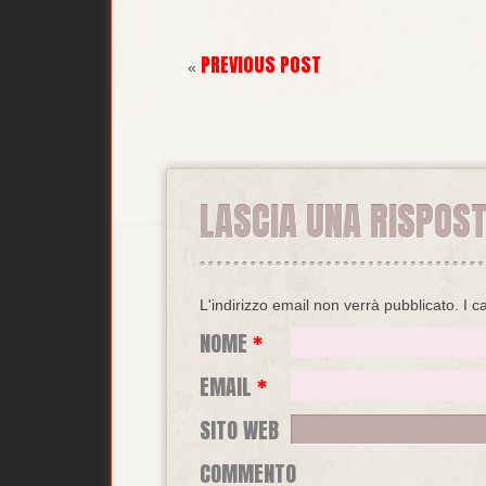
PREVIOUS POST
«
LASCIA UNA RISPOS
L'indirizzo email non verrà pubblicato.
I c
NOME
*
EMAIL
*
SITO WEB
COMMENTO