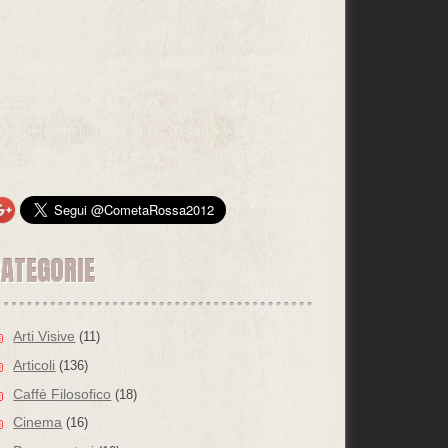
CATEGORIE
Arti Visive
(11)
Articoli
(136)
Caffè Filosofico
(18)
Cinema
(16)