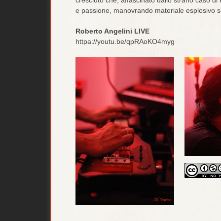
e passione, manovrando materiale esplosivo s
Roberto Angelini LIVE
httpa://youtu.be/qpRAoKO4myg