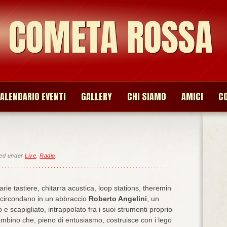
O COMETA ROSSA
ALENDARIO EVENTI
GALLERY
CHI SIAMO
AMICI
C
led under
Live
,
Radio
.
arie tastiere, chitarra acustica, loop stations, theremin
 circondano in un abbraccio
Roberto Angelini
, un
 e scapigliato, intrappolato fra i suoi strumenti proprio
bino che, pieno di entusiasmo, costruisce con i lego