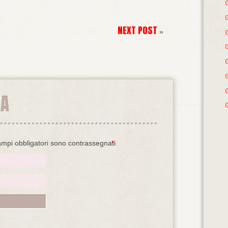
NEXT POST
»
TA
ampi obbligatori sono contrassegnati
*