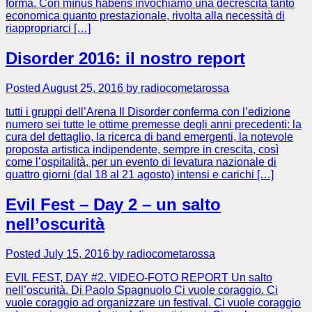
forma. Con mìnus hābens invochiamo una decrescita tanto
economica quanto prestazionale, rivolta alla necessità di
riappropriarci […]
Disorder 2016: il nostro report
Posted August 25, 2016 by radiocometarossa
tutti i gruppi dell’Arena Il Disorder conferma con l’edizione
numero sei tutte le ottime premesse degli anni precedenti: la
cura del dettaglio, la ricerca di band emergenti, la notevole
proposta artistica indipendente, sempre in crescita, così
come l’ospitalità, per un evento di levatura nazionale di
quattro giorni (dal 18 al 21 agosto) intensi e carichi […]
Evil Fest – Day 2 – un salto
nell’oscurità
Posted July 15, 2016 by radiocometarossa
EVIL FEST, DAY #2. VIDEO-FOTO REPORT Un salto
nell’oscurità. Di Paolo Spagnuolo Ci vuole coraggio. Ci
vuole coraggio ad organizzare un festival. Ci vuole coraggio