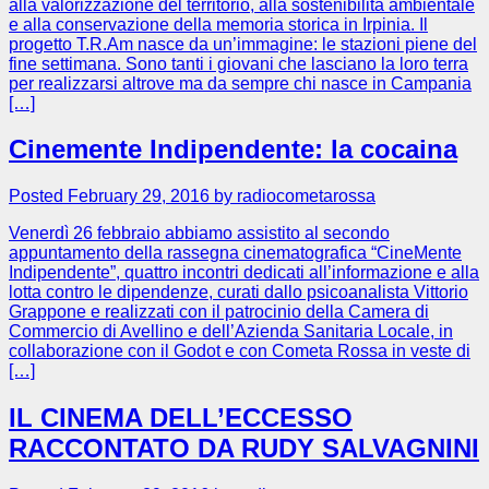
alla valorizzazione del territorio, alla sostenibilità ambientale
e alla conservazione della memoria storica in Irpinia. Il
progetto T.R.Am nasce da un’immagine: le stazioni piene del
fine settimana. Sono tanti i giovani che lasciano la loro terra
per realizzarsi altrove ma da sempre chi nasce in Campania
[…]
Cinemente Indipendente: la cocaina
Posted February 29, 2016 by radiocometarossa
Venerdì 26 febbraio abbiamo assistito al secondo
appuntamento della rassegna cinematografica “CineMente
Indipendente”, quattro incontri dedicati all’informazione e alla
lotta contro le dipendenze, curati dallo psicoanalista Vittorio
Grappone e realizzati con il patrocinio della Camera di
Commercio di Avellino e dell’Azienda Sanitaria Locale, in
collaborazione con il Godot e con Cometa Rossa in veste di
[…]
IL CINEMA DELL’ECCESSO
RACCONTATO DA RUDY SALVAGNINI