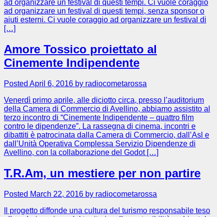
ad organizzare un festival di questi tempi. Ci vuole coraggio
ad organizzare un festival di questi tempi, senza sponsor o
aiuti esterni. Ci vuole coraggio ad organizzare un festival di
[…]
Amore Tossico proiettato al
Cinemente Indipendente
Posted April 6, 2016 by radiocometarossa
Venerdì primo aprile, alle diciotto circa, presso l’auditorium
della Camera di Commercio di Avellino, abbiamo assistito al
terzo incontro di “Cinemente Indipendente – quattro film
contro le dipendenze”. La rassegna di cinema, incontri e
dibattiti è patrocinata dalla Camera di Commercio, dall’Asl e
dall’Unità Operativa Complessa Servizio Dipendenze di
Avellino, con la collaborazione del Godot […]
T.R.Am, un mestiere per non partire
Posted March 22, 2016 by radiocometarossa
Il progetto diffonde una cultura del turismo responsabile teso