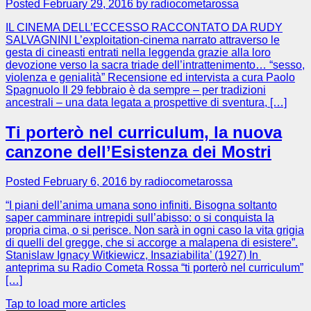
Posted February 29, 2016 by radiocometarossa
IL CINEMA DELL’ECCESSO RACCONTATO DA RUDY
SALVAGNINI L’exploitation-cinema narrato attraverso le
gesta di cineasti entrati nella leggenda grazie alla loro
devozione verso la sacra triade dell’intrattenimento… “sesso,
violenza e genialità” Recensione ed intervista a cura Paolo
Spagnuolo Il 29 febbraio è da sempre – per tradizioni
ancestrali – una data legata a prospettive di sventura, […]
Ti porterò nel curriculum, la nuova
canzone dell’Esistenza dei Mostri
Posted February 6, 2016 by radiocometarossa
“I piani dell’anima umana sono infiniti. Bisogna soltanto
saper camminare intrepidi sull’abisso: o si conquista la
propria cima, o si perisce. Non sarà in ogni caso la vita grigia
di quelli del gregge, che si accorge a malapena di esistere”.
Stanislaw Ignacy Witkiewicz, Insaziabilita’ (1927) In
anteprima su Radio Cometa Rossa “ti porterò nel curriculum”
[…]
Tap to load more articles