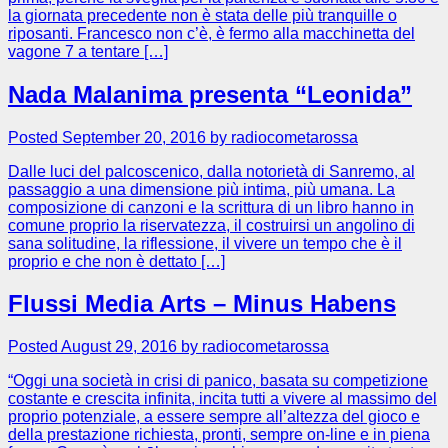
la giornata precedente non è stata delle più tranquille o
riposanti. Francesco non c’è, è fermo alla macchinetta del
vagone 7 a tentare […]
Nada Malanima presenta “Leonida”
Posted September 20, 2016 by radiocometarossa
Dalle luci del palcoscenico, dalla notorietà di Sanremo, al
passaggio a una dimensione più intima, più umana. La
composizione di canzoni e la scrittura di un libro hanno in
comune proprio la riservatezza, il costruirsi un angolino di
sana solitudine, la riflessione, il vivere un tempo che è il
proprio e che non è dettato […]
Flussi Media Arts – Minus Habens
Posted August 29, 2016 by radiocometarossa
“Oggi una società in crisi di panico, basata su competizione
costante e crescita infinita, incita tutti a vivere al massimo del
proprio potenziale, a essere sempre all’altezza del gioco e
della prestazione richiesta, pronti, sempre on-line e in piena