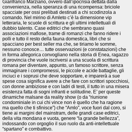
Gianfranco Marziano, ovvero dall’ipocrisia dettata dalla
convenienza, nella speranza di una ricompensa: briciole
spacciate per ossi prelibati destinati a chi scodinzola a
comando. Nel mirino di Amleto c’è la dimensione vip
letteraria, le scuole di scrittura e gli ultimi intellettuali di
dubbio talento. Case editrici che sembrano quasi
associazioni mafiose, trame di romanzi che fanno ridere i
polli e tutto il resto della fauna domestica, libri che si
spacciano per best seller ma che, se tiriamo le somme,
nessuno conosce… tutte osservazioni (e constatazioni) che
in forma allegorica convogliano nella storia di Enea, ragazzo
di provincia che vuole iscriversi a una scuola di scrittura
romana per diventare, appunto, un famoso scrittore, senza
immaginare i compromessi, le piccole e acide battaglie, gli
inciuci e i soprusi che deve sopportare, e imparerà a sue
spese cosa significa avere a che fare con scrittori spocchiosi,
con donne ambiziose e con ladri di testi, il tutto in una misera
esistenza fatta di sogni infranti e solitudine. E’ per queste
dinamiche malsane da reality show (o da “riunione
condominiale in cui chi vince non è quello che ha ragione
ma quello che ti sfinisce”) che “Amlo”, voce fuori dal coro, si
tiene ai margini del mainstram, delle grandi case editrici,
della vita mondana e vuota, genere “la grande bellezza”,
indossando con orgoglio il suo ruolo da anti-intellettuale
“spartano” e combattivo.