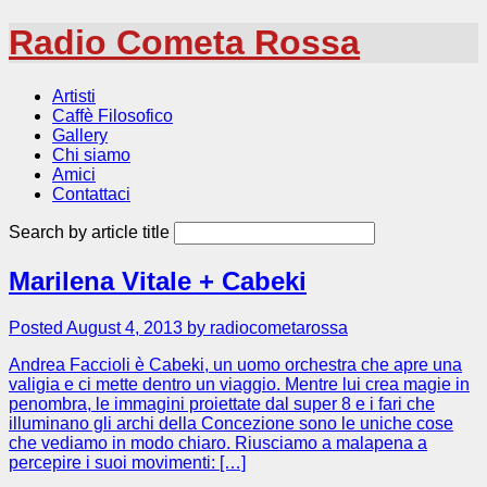
Radio Cometa Rossa
Artisti
Caffè Filosofico
Gallery
Chi siamo
Amici
Contattaci
Search by article title
Marilena Vitale + Cabeki
Posted August 4, 2013 by radiocometarossa
Andrea Faccioli è Cabeki, un uomo orchestra che apre una
valigia e ci mette dentro un viaggio. Mentre lui crea magie in
penombra, le immagini proiettate dal super 8 e i fari che
illuminano gli archi della Concezione sono le uniche cose
che vediamo in modo chiaro. Riusciamo a malapena a
percepire i suoi movimenti: […]