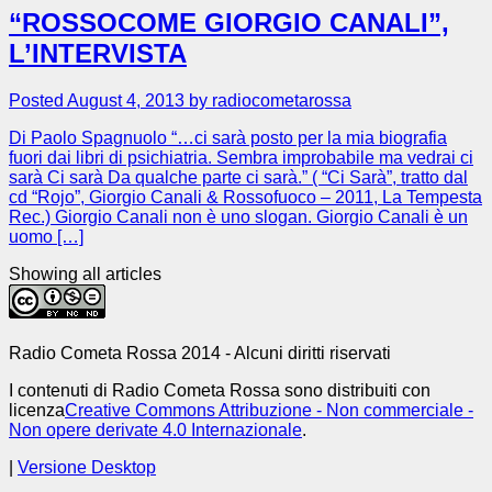
“ROSSOCOME GIORGIO CANALI”,
L’INTERVISTA
Posted August 4, 2013 by radiocometarossa
Di Paolo Spagnuolo “…ci sarà posto per la mia biografia
fuori dai libri di psichiatria. Sembra improbabile ma vedrai ci
sarà Ci sarà Da qualche parte ci sarà.” ( “Ci Sarà”, tratto dal
cd “Rojo”, Giorgio Canali & Rossofuoco – 2011, La Tempesta
Rec.) Giorgio Canali non è uno slogan. Giorgio Canali è un
uomo […]
Showing all articles
Radio Cometa Rossa 2014 - Alcuni diritti riservati
I contenuti di Radio Cometa Rossa sono distribuiti con
licenza
Creative Commons Attribuzione - Non commerciale -
Non opere derivate 4.0 Internazionale
.
|
Versione Desktop