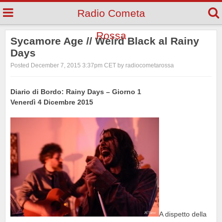
Radio Cometa
Rossa
Sycamore Age // Weird Black al Rainy
Days
Posted December 7, 2015 3:37pm CET by radiocometarossa
Diario di Bordo: Rainy Days – Giorno 1
Venerdì 4 Dicembre 2015
A dispetto della