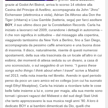
grazie al Godot Art Bistrot, arriva lo scorso 14 ottobre alla
Casina del Principe di Avellino, accompagnata da John “Jhno”
Eichenseer (elettronica e viola), Adrian De Alfonso aka Don the
Tiger (chitarra) e Lisa Gamble (batteria, sega) per farci asoltare
BOY
, il suo ultimo disco per la Constellation Records. Carla ha
iniziato a lavorarci nel 2009, curandone i dettagli in autonomia –
il che non significa in solitudine – dal missaggio alla copertina,
viaggiando tantissimo da New York a Berlino, fino a San Diego,
accompagnata da pessimo caffè americano e una buona dose
di insonnia. Il disco, naturalmente, risente di questi numerosi
spostamenti, della sua vita trascinata da un locale all’altro in cui
esibirsi, dei momenti di attesa seduta su un divano, a casa di
uno sconosciuto, o sul seggiolino di un treno. “
I guess these
songs echo things I think about when I travel
” scrive a Madrid
nel 2013, nella nota inserita nel libretto. Avendo in quel periodo
perso da poco un caro amico ed ex collega (con cui ha suonato
negli Ethyl Meatplow), Carla ha iniziato a ricordare tutte le cose
belle fatte insieme a lui e, come per magia, alla sua mente sono
tornati i giovani ragazzi del Midwest o del sud degli Stati Uniti
che tanto apprezzavano la sua musica negli anni ’90. A loro è
dedicato BOY e ai bambini dimenticati da Dio, quelli che