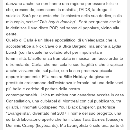
danzano anche se non hanno una ragione per essere felici e
che, crescendo, conoscono la malattia, l’AIDS, la droga, il
suicidio. Sarà per questo che l’inchiostro della sua dedica, sulla
mia copia, scrive:”
This boy is dancing
“. Sarà per questo che lei
lo definisce il suo disco POP, nel senso di popolare, vicino alla
gente.
Quello di Carla è un blues apocalittico, di un’eleganza che la
accosterebbe a Nick Cave o a Blixa Bargeld, ma anche a Lydia
Lunch (con la quale ha collaborato) per impulsività e
femminilità. E’ sofferenza tramutata in musica, un fuoco ardente
e tremolante, Carla, che non cela le sue fragilità e che ti rapisce
anche visivamente, sul palco, con la sua presenza piccola
eppure imponente. E’ la nostra Billie Holiday, da giovane
prostituta eroinomane dall’esistenza infernale, ad una delle voci
più belle e cariche di pathos della nostra
contemporaneità. Unica musicista non canadese accolta in casa
Constellation, una cult-label di Montreal con cui pubblicano, tra
gli altri, i rinomati Godspeed You! Black Emperor, partorisce
“Evangelista”, diventato nel 2007 il nome del suo progetto, una
sorta di laboratorio aperto che ha incluso Tara Barnes (basso) e
Dominic Cramp (keyboards). Ma Evangelista è solo una parte di