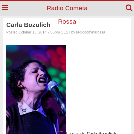
Radio Cometa
Rossa
Carla Bozulich
Posted October 15, 2014 7:06pm CEST by radiocometarossa
La grande
Carla Bozulich
,