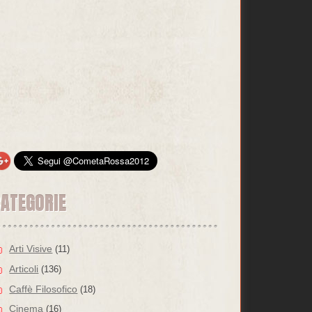
CATEGORIE
Arti Visive
(11)
Articoli
(136)
Caffè Filosofico
(18)
Cinema
(16)