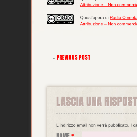
Attribuzione – Non commercia
Quest’opera di
Radio Comet
Attribuzione – Non commercia
PREVIOUS POST
«
LASCIA UNA RISPOS
L'indirizzo email non verrà pubblicato.
I c
NOME
*