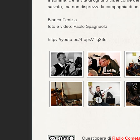
salvato, ma non disprezza la compagnia di pecc
Bianca Fenizia
foto e video: Paolo Spagnuolo
httpv://youtu.be/4-opsVTq28o
Quest’opera di
Radio Comet