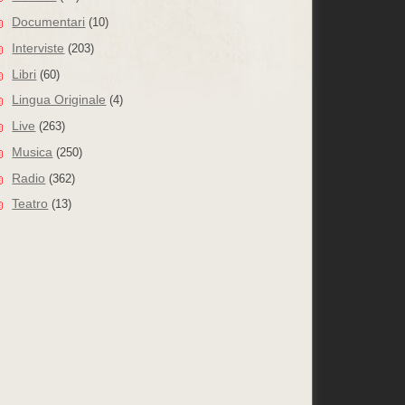
Documentari
(10)
Interviste
(203)
Libri
(60)
Lingua Originale
(4)
Live
(263)
Musica
(250)
Radio
(362)
Teatro
(13)