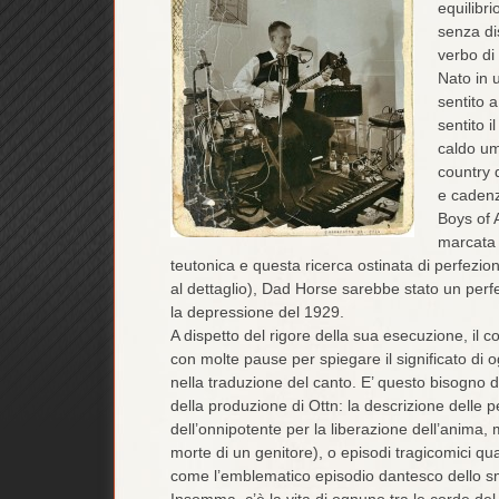
equilibri
senza dis
verbo di 
Nato in 
sentito 
sentito 
caldo umi
country 
e cadenz
Boys of 
marcata 
teutonica e questa ricerca ostinata di perfezio
al dettaglio), Dad Horse sarebbe stato un perf
la depressione del 1929.
A dispetto del rigore della sua esecuzione, il 
con molte pause per spiegare il significato di 
nella traduzione del canto. E’ questo bisogno d
della produzione di Ottn: la descrizione delle p
dell’onnipotente per la liberazione dell’anima
morte di un genitore), o episodi tragicomici qua
come l’emblematico episodio dantesco dello sma
Insomma, c’è la vita di ognuno tra le corde del 