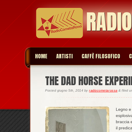
RADI
HOME
ARTISTI
CAFFÈ FILOSOFICO
C
THE DAD HORSE EXPERI
Posted
giugno 5th, 2014
by
radiocometarossa
&
filed 
Legno e 
esplosiv
braccia 
il predi