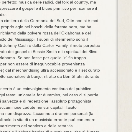
o perfetto: musica delle radici, dal folk al country, ma
prezzare il gospel e il blues primitivo per ricamare il
dio.
un cimitero della Germania del Sud, Ottn non si è mai
a proprio agio nei boschi della foresta nera, ma ha
il richiamo della polvere rossa dell’Oklahoma e del
do del Mississippi. I suoni di riferimento sono il
di Johnny Cash e della Carter Family, il moto perpetuo
ato dei gospel di Bessie Smith e lo spiritual dei Blind
Alabama. Se non fosse per quella “r” fin troppo
per non essere di inequivocabile provenienza
ne( dal merchandising ultra accessoriato e il set curato
etto suonatore di banjo, ritratto da Ben Shahn durante
concerto è un coinvolgimento continuo del pubblico,
ogni testo: un’omelia for dummies, nel caso ci si perda
i salvezza e di redenzione l’assoluto protagonista
eccaminose cadute nei vizi capitali, l’aiuto
, ma non disprezza l’accenno a drammi personali (la
li solo la vita di un musicista errante può contenere,
rrimento del sentiero e della retta via.
banjo e il ghigno ironico di quest’uomo, che sì è stato