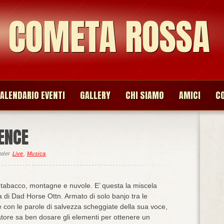
O COMETA ROSSA
ALENDARIO EVENTI
GALLERY
CHI SIAMO
AMICI
C
ENCE
under
Live
,
Musica
.
tabacco, montagne e nuvole. E’ questa la miscela
a di Dad Horse Ottn. Armato di solo banjo tra le
e con le parole di salvezza scheggiate della sua voce,
catore sa ben dosare gli elementi per ottenere un