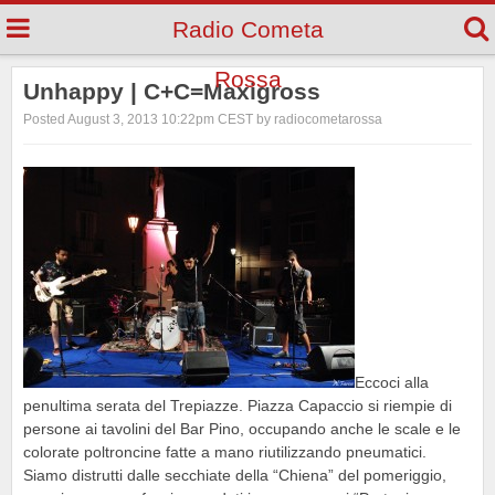
Radio Cometa
Rossa
Unhappy | C+C=Maxigross
Posted August 3, 2013 10:22pm CEST by radiocometarossa
Eccoci alla
penultima serata del Trepiazze. Piazza Capaccio si riempie di
persone ai tavolini del Bar Pino, occupando anche le scale e le
colorate poltroncine fatte a mano riutilizzando pneumatici.
Siamo distrutti dalle secchiate della “Chiena” del pomeriggio,