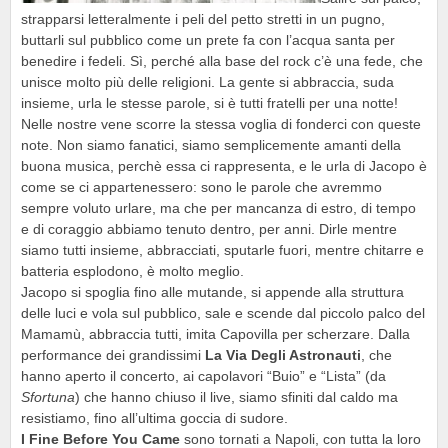
strapparsi letteralmente i peli del petto stretti in un pugno,
buttarli sul pubblico come un prete fa con l’acqua santa per
benedire i fedeli. Sì, perché alla base del rock c’è una fede, che
unisce molto più delle religioni. La gente si abbraccia, suda
insieme, urla le stesse parole, si è tutti fratelli per una notte!
Nelle nostre vene scorre la stessa voglia di fonderci con queste
note. Non siamo fanatici, siamo semplicemente amanti della
buona musica, perchè essa ci rappresenta, e le urla di Jacopo è
come se ci appartenessero: sono le parole che avremmo
sempre voluto urlare, ma che per mancanza di estro, di tempo
e di coraggio abbiamo tenuto dentro, per anni. Dirle mentre
siamo tutti insieme, abbracciati, sputarle fuori, mentre chitarre e
batteria esplodono, è molto meglio.
Jacopo si spoglia fino alle mutande, si appende alla struttura
delle luci e vola sul pubblico, sale e scende dal piccolo palco del
Mamamù, abbraccia tutti, imita Capovilla per scherzare. Dalla
performance dei grandissimi
La Via Degli Astronauti
, che
hanno aperto il concerto, ai capolavori “Buio” e “Lista” (da
Sfortuna
) che hanno chiuso il live, siamo sfiniti dal caldo ma
resistiamo, fino all’ultima goccia di sudore.
I Fine Before You Came
sono tornati a Napoli, con tutta la loro