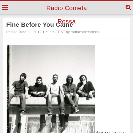
Radio Cometa
Rossa
Fine Before You Came
Posted June 23, 2012 1:59pm CEST by radiocometarossa
Salire sul palco,