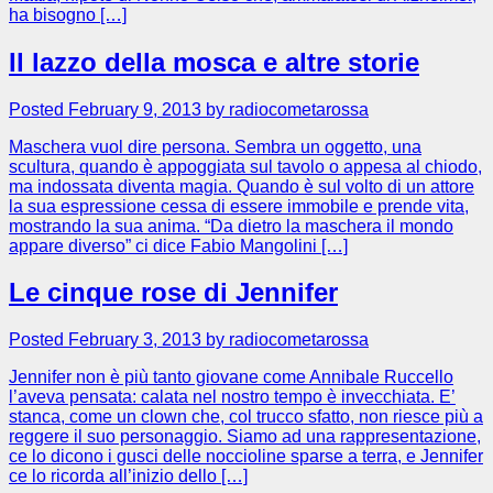
ha bisogno […]
Il lazzo della mosca e altre storie
Posted February 9, 2013 by radiocometarossa
Maschera vuol dire persona. Sembra un oggetto, una
scultura, quando è appoggiata sul tavolo o appesa al chiodo,
ma indossata diventa magia. Quando è sul volto di un attore
la sua espressione cessa di essere immobile e prende vita,
mostrando la sua anima. “Da dietro la maschera il mondo
appare diverso” ci dice Fabio Mangolini […]
Le cinque rose di Jennifer
Posted February 3, 2013 by radiocometarossa
Jennifer non è più tanto giovane come Annibale Ruccello
l’aveva pensata: calata nel nostro tempo è invecchiata. E’
stanca, come un clown che, col trucco sfatto, non riesce più a
reggere il suo personaggio. Siamo ad una rappresentazione,
ce lo dicono i gusci delle noccioline sparse a terra, e Jennifer
ce lo ricorda all’inizio dello […]