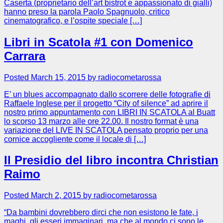
Caserta (proprietario dell’art bistrot e appassionato di gialli)
hanno preso la parola Paolo Spagnuolo, critico
cinematografico, e l’ospite speciale […]
Libri in Scatola #1 con Domenico
Carrara
Posted March 15, 2015 by radiocometarossa
E’ un blues accompagnato dallo scorrere delle fotografie di
Raffaele Inglese per il progetto “City of silence” ad aprire il
nostro primo appuntamento con LIBRI IN SCATOLA al Buatt
lo scorso 13 marzo alle ore 22.00. Il nostro format è una
variazione del LIVE IN SCATOLA pensato proprio per una
cornice accogliente come il locale di […]
Il Presidio del libro incontra Christian
Raimo
Posted March 2, 2015 by radiocometarossa
“Da bambini dovrebbero dirci che non esistono le fate, i
maghi, gli esseri immaginari, ma che al mondo ci sono le