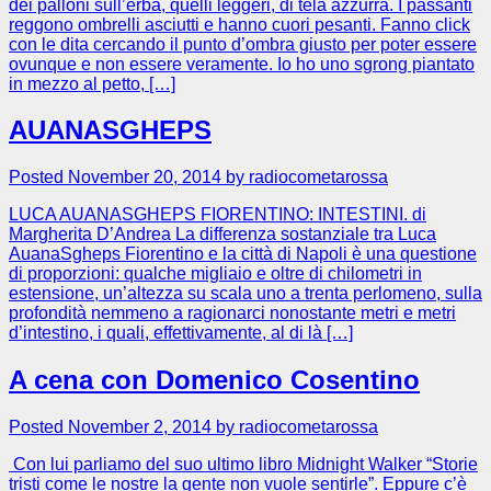
dei palloni sull’erba, quelli leggeri, di tela azzurra. I passanti
reggono ombrelli asciutti e hanno cuori pesanti. Fanno click
con le dita cercando il punto d’ombra giusto per poter essere
ovunque e non essere veramente. Io ho uno sgrong piantato
in mezzo al petto, […]
AUANASGHEPS
Posted November 20, 2014 by radiocometarossa
LUCA AUANASGHEPS FIORENTINO: INTESTINI. di
Margherita D’Andrea La differenza sostanziale tra Luca
AuanaSgheps Fiorentino e la città di Napoli è una questione
di proporzioni: qualche migliaio e oltre di chilometri in
estensione, un’altezza su scala uno a trenta perlomeno, sulla
profondità nemmeno a ragionarci nonostante metri e metri
d’intestino, i quali, effettivamente, al di là […]
A cena con Domenico Cosentino
Posted November 2, 2014 by radiocometarossa
Con lui parliamo del suo ultimo libro Midnight Walker “Storie
tristi come le nostre la gente non vuole sentirle”. Eppure c’è