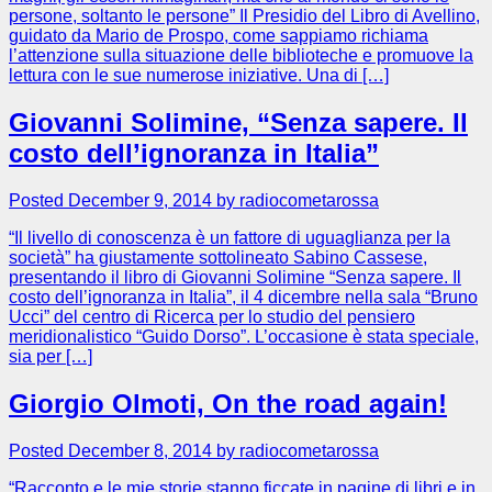
persone, soltanto le persone” Il Presidio del Libro di Avellino,
guidato da Mario de Prospo, come sappiamo richiama
l’attenzione sulla situazione delle biblioteche e promuove la
lettura con le sue numerose iniziative. Una di […]
Giovanni Solimine, “Senza sapere. Il
costo dell’ignoranza in Italia”
Posted December 9, 2014 by radiocometarossa
“Il livello di conoscenza è un fattore di uguaglianza per la
società” ha giustamente sottolineato Sabino Cassese,
presentando il libro di Giovanni Solimine “Senza sapere. Il
costo dell’ignoranza in Italia”, il 4 dicembre nella sala “Bruno
Ucci” del centro di Ricerca per lo studio del pensiero
meridionalistico “Guido Dorso”. L’occasione è stata speciale,
sia per […]
Giorgio Olmoti, On the road again!
Posted December 8, 2014 by radiocometarossa
“Racconto e le mie storie stanno ficcate in pagine di libri e in