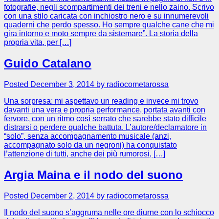
fotografie, negli scompartimenti dei treni e nello zaino. Scrivo
con una stilo caricata con inchiostro nero e su innumerevoli
quaderni che perdo spesso. Ho sempre qualche cane che mi
gira intorno e moto sempre da sistemare”. La storia della
propria vita, per […]
Guido Catalano
Posted December 3, 2014 by radiocometarossa
Una sorpresa: mi aspettavo un reading e invece mi trovo
davanti una vera e propria performance, portata avanti con
fervore, con un ritmo così serrato che sarebbe stato difficile
distrarsi o perdere qualche battuta. L’autore/declamatore in
“solo”, senza accompagnamento musicale (anzi,
accompagnato solo da un negroni) ha conquistato
l’attenzione di tutti, anche dei più rumorosi, […]
Argia Maina e il nodo del suono
Posted December 2, 2014 by radiocometarossa
Il nodo del suono s’aggruma nelle ore diurne con lo schiocco