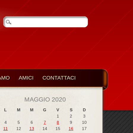
IAMO
AMICI
CONTATTACI
MAGGIO 2020
L
M
M
G
V
S
D
1
2
3
4
5
6
7
8
9
10
11
12
13
14
15
16
17