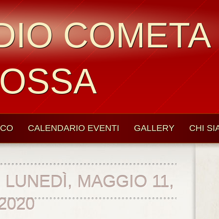
DIO COMETA
OSSA
ICO
CALENDARIO EVENTI
GALLERY
CHI S
:
LUNEDÌ, MAGGIO 11,
2020