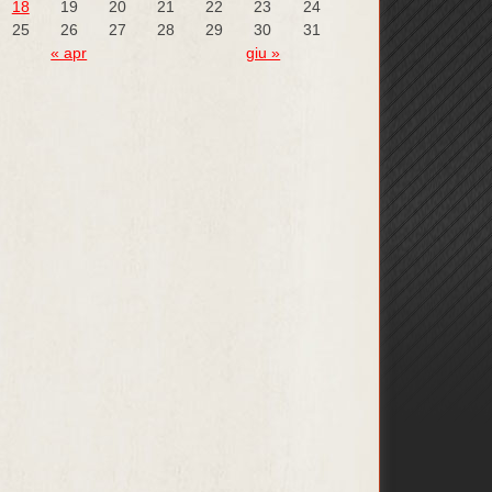
18
19
20
21
22
23
24
25
26
27
28
29
30
31
« apr
giu »