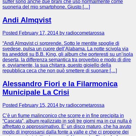
suffer sono anche due brani che uso normalmente come
suoneria del mio smartphone. Giusto […]
Andi Almqvist
Posted February 17, 2014 by radiocometarossa
“Andi Almqvist ci sorprende. Sotto le mentite spoglie di
svedese, pulsa un cuore dell’Alabama. La notte scivola via
tra aneddoti su B.B. King, gli album che porteresti su un’isola
deserta, la differenza semantica tra proverbio e modo di dire
e, ovviamente, la sua chitarra, questo gioiello della
repubblica ceca che non può smettere di suonare […]
Alessandro Fiori e la Filarmonica
Municipale La Crisi
Posted February 15, 2014 by radiocometarossa
C’è un fiume malinconico che scorre e in fine precipita in
“Cascata”, album realizzato in soli tre giorni ma in cui nulla è
affrettato o approssimativo. E’ un disco maturo, che ha avuto
modo di ingrossarsi dalla fonte a valle e che ci propone dei