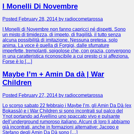
I Monelli Di Novembre
Posted February 28, 2014 by radiocometarossa
I Monelli di Novembre non fanno capricci né dispetti. Sono
un misto di timidezza, di impeto, di fragilità, il tutto senza
alcuna possibilità di imitazione. Nessuna pretesa, solo
anima. La voce è quella di Forgigi, dalle sfumature
imperfette, tremolanti, spigolose che, con grazia, convergono
in una caratteristica riconoscibile a cui presto ci si affeziona.
Forse è lo […]
Maybe I’m + Amin Da dà | War
Children
Posted February 27, 2014 by radiocometarossa
Lo scorso sabato 22 febbraio i Maybe I’m, gli Amin Da Dà (ex
Bokassà) e i War Children si sono incontrati sul palco del
Ynot portando ad Avellino uno spaccato vivo e pulsante
dell’underground rumoroso italiano. Alcuni di loro li abbiamo
già incontrati, anche in formazioni alternative: Jacopo e
Stefano degli Amin Da Dà sono […]