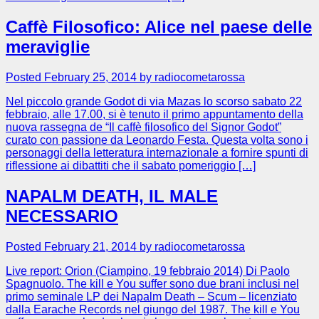
Caffè Filosofico: Alice nel paese delle
meraviglie
Posted February 25, 2014 by radiocometarossa
Nel piccolo grande Godot di via Mazas lo scorso sabato 22
febbraio, alle 17.00, si è tenuto il primo appuntamento della
nuova rassegna de “Il caffè filosofico del Signor Godot”
curato con passione da Leonardo Festa. Questa volta sono i
personaggi della letteratura internazionale a fornire spunti di
riflessione ai dibattiti che il sabato pomeriggio […]
NAPALM DEATH, IL MALE
NECESSARIO
Posted February 21, 2014 by radiocometarossa
Live report: Orion (Ciampino, 19 febbraio 2014) Di Paolo
Spagnuolo. The kill e You suffer sono due brani inclusi nel
primo seminale LP dei Napalm Death – Scum – licenziato
dalla Earache Records nel giungo del 1987. The kill e You