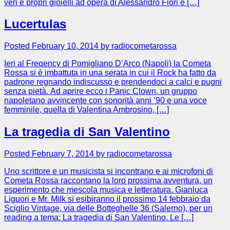
veri e propri gioielli ad opera di Alessandro Fiori e […]
Lucertulas
Posted February 10, 2014 by radiocometarossa
Ieri al Freqency di Pomigliano D’Arco (Napoli) la Cometa
Rossa si è imbattuta in una serata in cui il Rock ha fatto da
padrone regnando indiscusso e prendendoci a calci e pugni
senza pietà. Ad aprire ecco i Panic Clown, un gruppo
napoletano avvincente con sonorità anni ’90 e una voce
femminile, quella di Valentina Ambrosino, […]
La tragedia di San Valentino
Posted February 7, 2014 by radiocometarossa
Uno scrittore e un musicista si incontrano e ai microfoni di
Cometa Rossa raccontano la loro prossima avventura, un
esperimento che mescola musica e letteratura. Gianluca
Liguori e Mr. Milk si esibiranno il prossimo 14 febbraio da
Sciglio Vintage, via delle Botteghelle 36 (Salerno), per un
reading a tema: La tragedia di San Valentino. Le […]