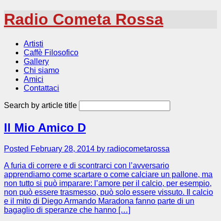
Radio Cometa Rossa
Artisti
Caffè Filosofico
Gallery
Chi siamo
Amici
Contattaci
Search by article title
Il Mio Amico D
Posted February 28, 2014 by radiocometarossa
A furia di correre e di scontrarci con l’avversario
apprendiamo come scartare o come calciare un pallone, ma
non tutto si può imparare: l’amore per il calcio, per esempio,
non può essere trasmesso, può solo essere vissuto. Il calcio
e il mito di Diego Armando Maradona fanno parte di un
bagaglio di speranze che hanno […]